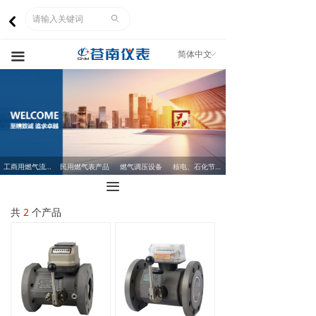
网站首页
ꄙ
낒
关于我们
简体中文
ꀅ
끀
产品中心
市场营销
人力资源
工商用燃气流量计
民用燃气表产品
燃气调压设备
核电、石化节流装置
企业文化
끀
客服中心
共
2
个产品